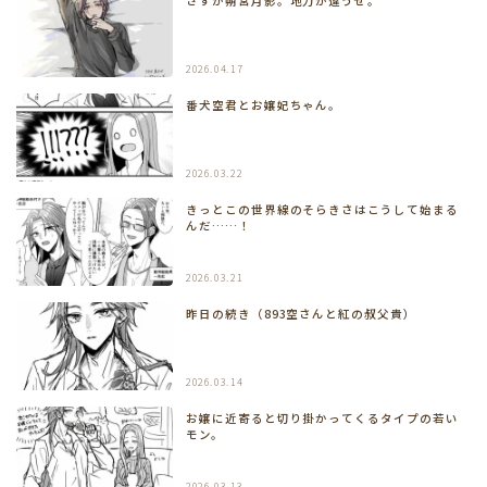
さすが朔宮月影。地力が違うぜ。
2026.04.17
番犬空君とお嬢妃ちゃん。
2026.03.22
きっとこの世界線のそらきさはこうして始まる
んだ……！
2026.03.21
昨日の続き（893空さんと紅の叔父貴）
2026.03.14
お嬢に近寄ると切り掛かってくるタイプの若い
モン。
2026.03.13