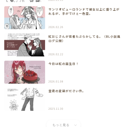
サンリオピューロランドで彼女以上に盛り上が
れるが、手がでけぇ一色空。
2026.02.26
紅おじさんが若者たぶらかしてる。（BL小説風
ログ公開）
2026.02.22
今日は紅の誕生日！
2026.01.08
空君の変装がださい件。
2025.11.30
もっと見る