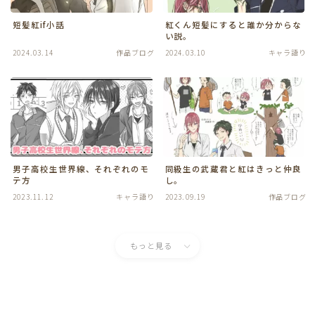
短髪紅if小話
紅くん短髪にすると誰か分からな
い説。
2024.03.14
作品ブログ
2024.03.10
キャラ語り
男子高校生世界線、それぞれのモ
同級生の武蔵君と紅はきっと仲良
テ方
し。
2023.11.12
キャラ語り
2023.09.19
作品ブログ
もっと見る